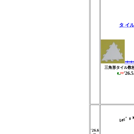
タ イル
⇒⇒
三角形タイル数
'26
'26.6