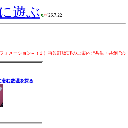
界に遊ぶ
'26.7.22
ンフォメーション--（１）再改訂版UPのご案内: “共生・共
に潜む数理を探る