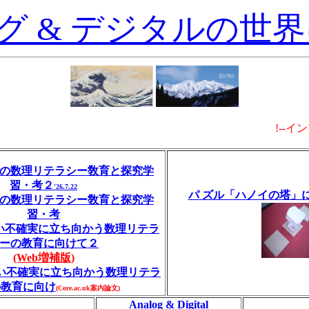
グ & デジタルの世
!--イ
”の数理リテラシー敎育と探究学
習・考２
'26.7.22
パ ズル「ハノイの塔」
”の数理リテラシー敎育と探究学
習・考
い不確実に立ち向かう数理リテラ
ーの教育に向けて２
(Web増補版)
い不確実に立ち向かう数理リテラ
の教育に向け
(Core.ac.uk案内論文)
Analog & Digital