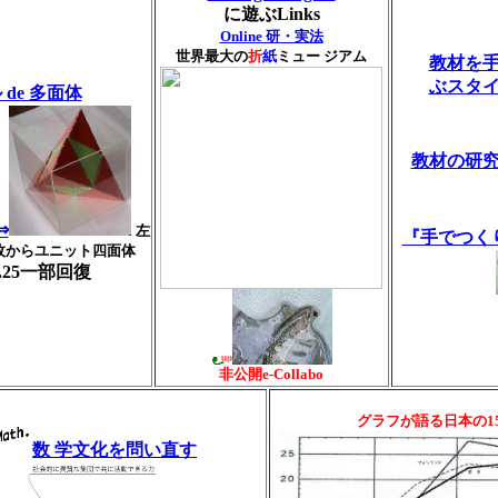
に遊ぶLinks
Online 研・実法
世界最大の
折
紙
ミュー ジアム
教材を
ぶスタ
 de 多面体
教材の研
⇒
左
『手でつく
枚からユニット四面体
.5.25一部回復
非公開e-Collabo
グラフが語る日本の1
数 学文化を問い直す