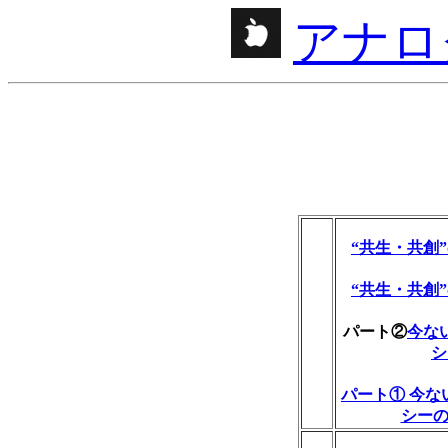
アナロ
“共生・共創
“共生・共創
パート②
今な
シ
パート①
今な
シー